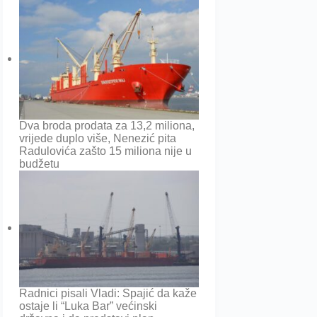
Dva broda prodata za 13,2 miliona,
vrijede duplo više, Nenezić pita
Radulovića zašto 15 miliona nije u
budžetu
Radnici pisali Vladi: Spajić da kaže
ostaje li “Luka Bar” većinski