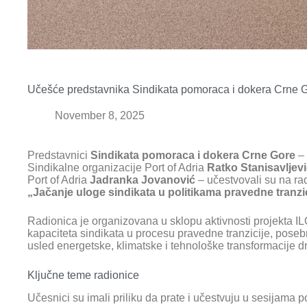
Učešće predstavnika Sindikata pomoraca i dokera Crne Gor
November 8, 2025
Predstavnici
Sindikata pomoraca i dokera Crne Gore
– 
Sindikalne organizacije Port of Adria
Ratko Stanisavljev
Port of Adria
Jadranka Jovanović
– učestvovali su na rad
„Jačanje uloge sindikata u politikama pravedne tranzi
Radionica je organizovana u sklopu aktivnosti projekta 
kapaciteta sindikata u procesu pravedne tranzicije, pose
usled energetske, klimatske i tehnološke transformacije d
Ključne teme radionice
Učesnici su imali priliku da prate i učestvuju u sesijama