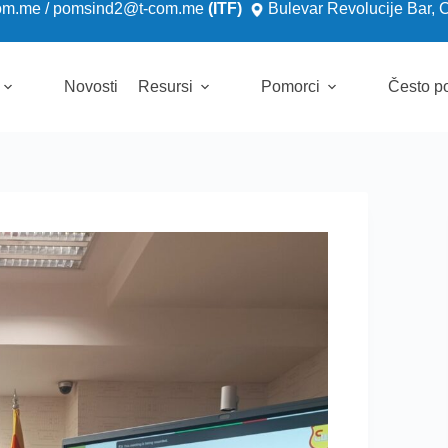
om.me
/
pomsind2@t-com.me
(ITF)
Bulevar Revolucije Bar, 
Novosti
Resursi
Pomorci
Često po