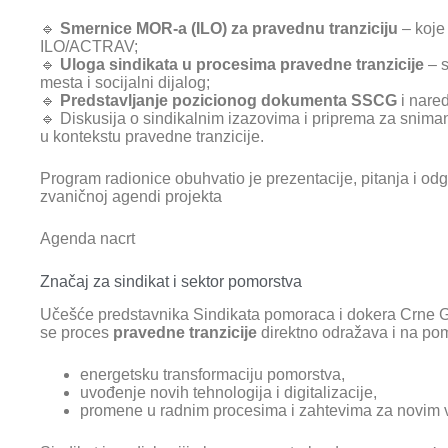
🔹
Smernice MOR-a (ILO) za pravednu tranziciju
– koje 
ILO/ACTRAV;
🔹
Uloga sindikata u procesima pravedne tranzicije
– s
mesta i socijalni dijalog;
🔹
Predstavljanje pozicionog dokumenta SSCG
i nared
🔹 Diskusija o sindikalnim izazovima i priprema za snima
u kontekstu pravedne tranzicije.
Program radionice obuhvatio je prezentacije, pitanja i od
zvaničnoj agendi projekta
Agenda nacrt
Značaj za sindikat i sektor pomorstva
Učešće predstavnika Sindikata pomoraca i dokera Crne Go
se proces
pravedne tranzicije
direktno odražava i na pomo
energetsku transformaciju pomorstva,
uvođenje novih tehnologija i digitalizacije,
promene u radnim procesima i zahtevima za novim 