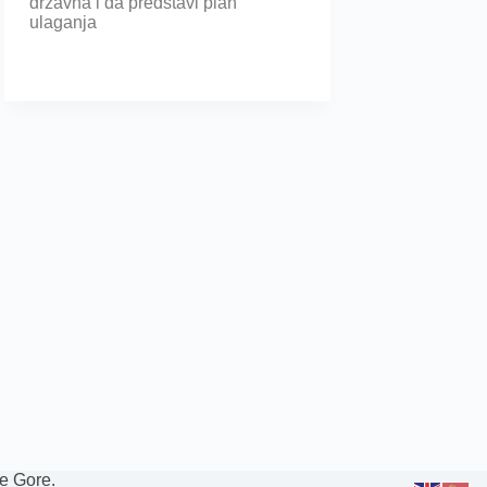
državna i da predstavi plan
ulaganja
e Gore.