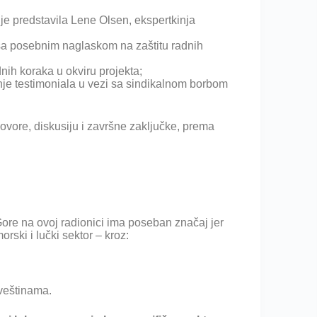
je predstavila Lene Olsen, ekspertkinja
a posebnim naglaskom na zaštitu radnih
nih koraka u okviru projekta;
nje testimoniala u vezi sa sindikalnom borbom
govore, diskusiju i završne zaključke, prema
re na ovoj radionici ima poseban značaj jer
rski i lučki sektor – kroz:
veštinama.