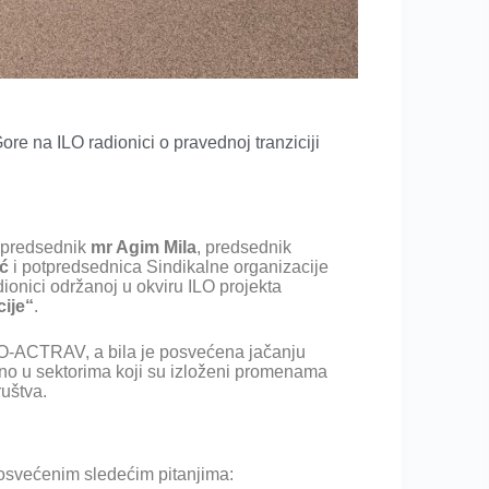
e na ILO radionici o pravednoj tranziciji
predsednik
mr Agim Mila
, predsednik
ić
i potpredsednica Sindikalne organizacije
ionici održanoj u okviru ILO projekta
cije“
.
ILO-ACTRAV, a bila je posvećena jačanju
bno u sektorima koji su izloženi promenama
ruštva.
 posvećenim sledećim pitanjima: