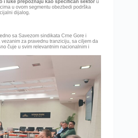
 i luke prepoznaju kao specifičan sektor
u
dnicima u ovom segmentu obezbedi podrška
ijalni dijalog.
ajedno sa Savezom sindikata Crne Gore i
vezanim za pravednu tranziciju, sa ciljem da
asno čuje u svim relevantnim nacionalnim i