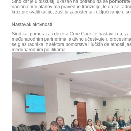
Sindikat je u diskusiji ukazao na potrebu da se
pomorstvo
nacionalnim planovima pravedne tranzicije, te da se ra
kroz prekvalifikacije, zaštitu zaposlenja i uključivanje u soc
Nastavak aktivnosti
Sindikat pomoraca i dokera Crne Gore će nastaviti da, z
međunarodnim partnerima, aktivno učestvuje u procesima 
se glas radnika iz sektora pomorstva i lučkih delatnosti j
međunarodnim politikama.