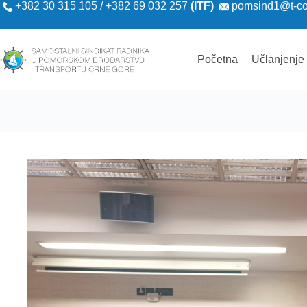
+382 30 315 105 / +382 69 032 257
(ITF)
pomsind1@t-c
Početna
Učlanjenje