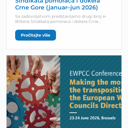
Sindikata pomoraca i dokera
Crne Gore (januar–jun 2026)
Sa zadovoljstvom predstavljamo drugi broj e-
Biltena Sindikata pomoraca i dokera Crne...
Pročitajte više