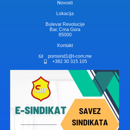
Novosti
Lokacija
Bulevar Revolucije
Bar, Crna Gora
85000
Kontakt
pomsind1@t-com.me
+382 30 315 105