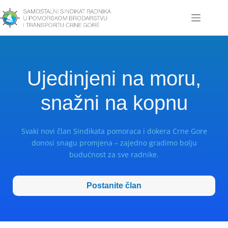
Ujedinjeni na moru,
snažni na kopnu
Svaki novi član Sindikata pomoraca i dokera Crne Gore
donosi snagu promjena – zajedno gradimo bolju
budućnost za sve radnike.
Postanite član