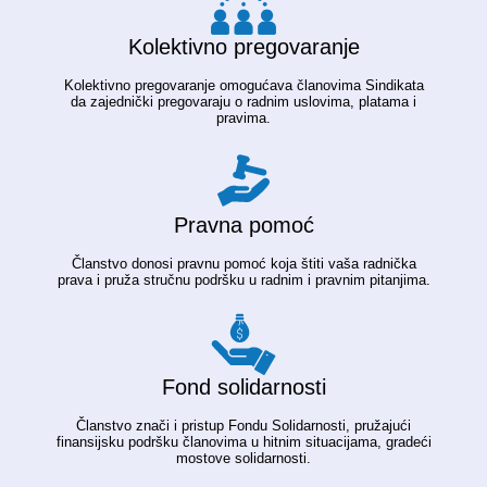
Kolektivno pregovaranje
Kolektivno pregovaranje omogućava članovima Sindikata
da zajednički pregovaraju o radnim uslovima, platama i
pravima.
Pravna pomoć
Članstvo donosi pravnu pomoć koja štiti vaša radnička
prava i pruža stručnu podršku u radnim i pravnim pitanjima.
Fond solidarnosti
Članstvo znači i pristup Fondu Solidarnosti, pružajući
finansijsku podršku članovima u hitnim situacijama, gradeći
mostove solidarnosti.