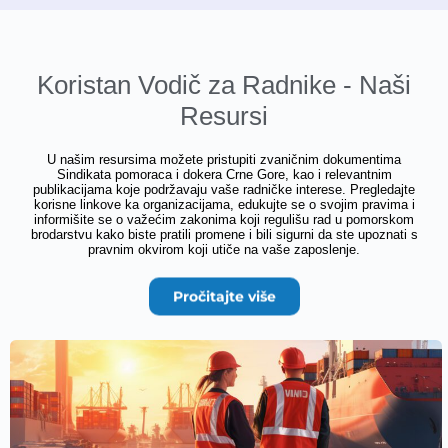
Koristan Vodič za Radnike - Naši
Resursi
U našim resursima možete pristupiti zvaničnim dokumentima
Sindikata pomoraca i dokera Crne Gore, kao i relevantnim
publikacijama koje podržavaju vaše radničke interese. Pregledajte
korisne linkove ka organizacijama, edukujte se o svojim pravima i
informišite se o važećim zakonima koji regulišu rad u pomorskom
brodarstvu kako biste pratili promene i bili sigurni da ste upoznati s
pravnim okvirom koji utiče na vaše zaposlenje.
Pročitajte više