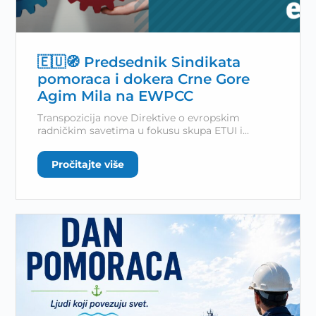
🇪🇺🧭 Predsednik Sindikata
pomoraca i dokera Crne Gore
Agim Mila na EWPCC
Transpozicija nove Direktive o evropskim
radničkim savetima u fokusu skupa ETUI i...
Pročitajte više