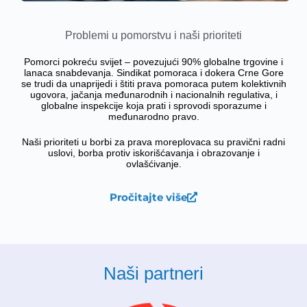
Problemi u pomorstvu i naši prioriteti
Pomorci pokreću svijet – povezujući 90% globalne trgovine i
lanaca snabdevanja. Sindikat pomoraca i dokera Crne Gore
se trudi da unaprijedi i štiti prava pomoraca putem kolektivnih
ugovora, jačanja međunarodnih i nacionalnih regulativa, i
globalne inspekcije koja prati i sprovodi sporazume i
međunarodno pravo.
Naši prioriteti u borbi za prava moreplovaca su pravični radni
uslovi, borba protiv iskorišćavanja i obrazovanje i
ovlašćivanje.
Pročitajte više
Naši partneri