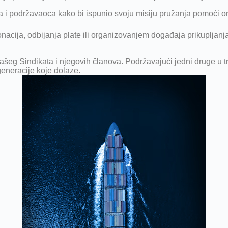
a i podržavaoca kako bi ispunio svoju misiju pružanja pomoći o
nacija, odbijanja plate ili organizovanjem događaja prikupljan
i našeg Sindikata i njegovih članova. Podržavajući jedni druge u
generacije koje dolaze.