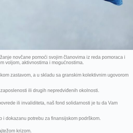
užanje novčane pomoći svojim članovima iz reda pomoraca i
vom voljom, aktivnostima i mogućnostima.
oskom zastavom, a u skladu sa granskim kolektivnim ugovorom
aposlenosti ili drugih nepredviđenih okolnosti.
rede ili invaliditeta, naš fond solidarnosti je tu da Vam
stvo i dokazanu potrebu za finansijskom podrškom.
ajtežom krizom.