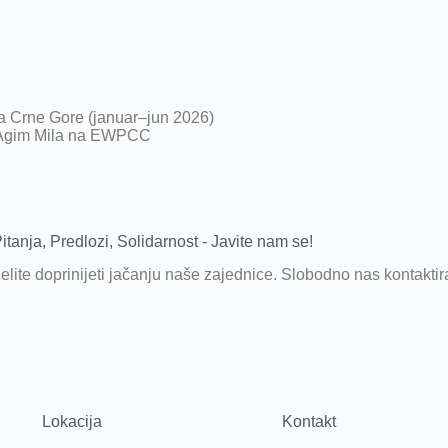
ra Crne Gore (januar–jun 2026)
e Agim Mila na EWPCC
itanja, Predlozi, Solidarnost - Javite nam se!
i želite doprinijeti jačanju naše zajednice. Slobodno nas kontakti
Lokacija
Kontakt