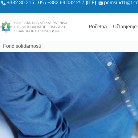
+382 30 315 105 / +382 69 032 257
(ITF)
pomsind1@t-c
Početna
Učlanjenje
Fond solidarnosti