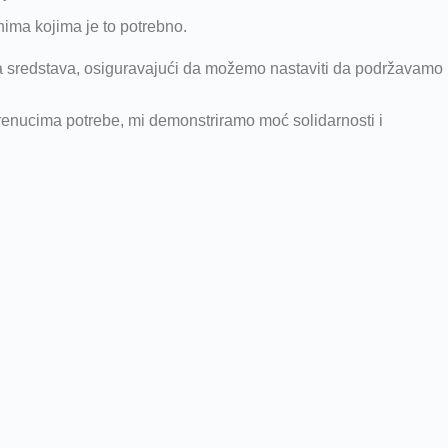
nima kojima je to potrebno.
ja sredstava, osiguravajući da možemo nastaviti da podržavamo
 trenucima potrebe, mi demonstriramo moć solidarnosti i