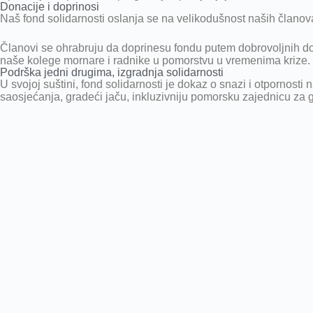
Donacije i doprinosi
Naš fond solidarnosti oslanja se na velikodušnost naših članov
Članovi se ohrabruju da doprinesu fondu putem dobrovoljnih do
naše kolege mornare i radnike u pomorstvu u vremenima krize.
Podrška jedni drugima, izgradnja solidarnosti
U svojoj suštini, fond solidarnosti je dokaz o snazi i otpornost
saosjećanja, gradeći jaču, inkluzivniju pomorsku zajednicu za 