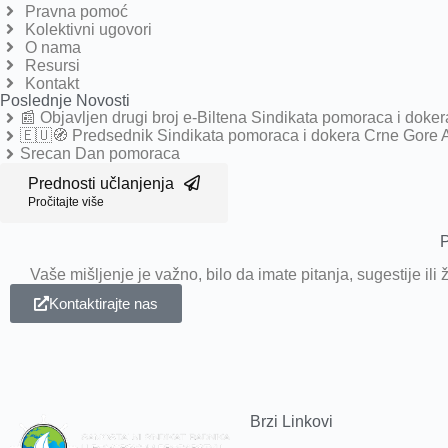
Pravna pomoć
Kolektivni ugovori
O nama
Resursi
Kontakt
Poslednje Novosti
📰 Objavljen drugi broj e-Biltena Sindikata pomoraca i doke
🇪🇺🧭 Predsednik Sindikata pomoraca i dokera Crne Gor
Srecan Dan pomoraca
Prednosti učlanjenja
Pročitajte više
P
Vaše mišljenje je važno, bilo da imate pitanja, sugestije il
Kontaktirajte nas
Brzi Linkovi