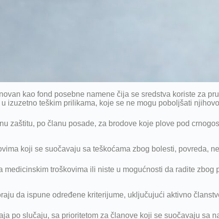
snovan kao fond posebne namene čija se sredstva koriste za pr
 u izuzetno teškim prilikama, koje se ne mogu poboljšati njiho
lnu zaštitu, po članu posade, za brodove koje plove pod crnog
ovima koji se suočavaju sa teškoćama zbog bolesti, povreda, nez
medicinskim troškovima ili niste u mogućnosti da radite zbog pov
moraju da ispune određene kriterijume, uključujući aktivno član
ja po slučaju, sa prioritetom za članove koji se suočavaju sa n