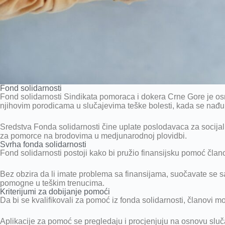
Fond solidarnosti
Fond solidarnosti Sindikata pomoraca i dokera Crne Gore je o
njihovim porodicama u slučajevima teške bolesti, kada se nađu
Sredstva Fonda solidarnosti čine uplate poslodavaca za socija
za pomorce na brodovima u medjunarodnoj plovidbi.
Svrha fonda solidarnosti
Fond solidarnosti postoji kako bi pružio finansijsku pomoć član
Bez obzira da li imate problema sa finansijama, suočavate se sa 
pomogne u teškim trenucima.
Kriterijumi za dobijanje pomoći
Da bi se kvalifikovali za pomoć iz fonda solidarnosti, članovi 
Aplikacije za pomoć se pregledaju i procjenjuju na osnovu sluča