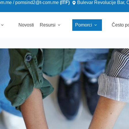
om.me
/
pomsind2@t-com.me
(ITF)
Bulevar Revolucije Bar, 
Novosti
Resursi
Pomorci
Često po