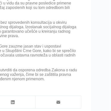
ći u vidu da su pravne posledice primene
aj zaposlenih koji su tom odredbom bili
bez sprovedenih konsultacija u okviru
lnog dijaloga. Izostanak socijalnog dijaloga
m garantovano učešće u kreiranju radnog
vine prava.
Gore zauzme jasan stav i uspostavi
 Skupštini Crne Gore, kako bi se sprečilo
 očuvala ustavna ravnoteža u oblasti radnih
utvrditi da osporena odredba Zakona o radu
enog važenja, čime bi se zaštitila pravna
ogođenim njenom primenom.