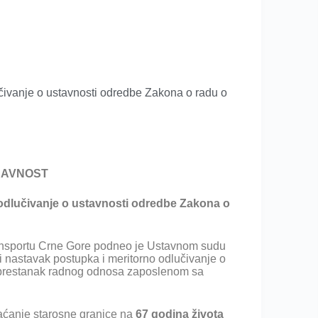
čivanje o ustavnosti odredbe Zakona o radu o
JAVNOST
 odlučivanje o ustavnosti odredbe Zakona o
ransportu Crne Gore podneo je Ustavnom sudu
ži nastavak postupka i meritorno odlučivanje o
 prestanak radnog odnosa zaposlenom sa
aćanje starosne granice na
67 godina života