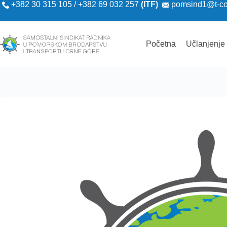
+382 30 315 105 / +382 69 032 257
(ITF)
pomsind1@t-c
Početna
Učlanjenje