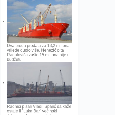
Dva broda prodata za 13,2 miliona,
vrijede duplo više, Nenezić pita
Radulovića zašto 15 miliona nije u
budžetu
Radnici pisali Vladi: Spajić da kaže
ostaje li “Luka Bar” većinski