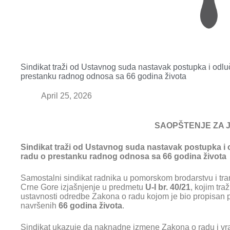
Sindikat traži od Ustavnog suda nastavak postupka i odlu
prestanku radnog odnosa sa 66 godina života
April 25, 2026
SAOPŠTENJE ZA 
Sindikat traži od Ustavnog suda nastavak postupka i
radu o prestanku radnog odnosa sa 66 godina života
Samostalni sindikat radnika u pomorskom brodarstvu i t
Crne Gore izjašnjenje u predmetu
U-I br. 40/21
, kojim tra
ustavnosti odredbe Zakona o radu kojom je bio propisan
navršenih
66 godina života
.
Sindikat ukazuje da naknadne izmene Zakona o radu i vr