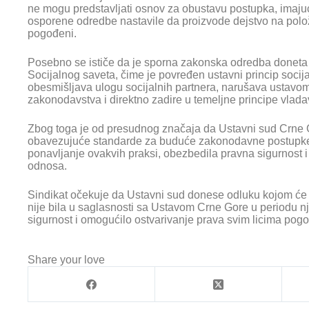
ne mogu predstavljati osnov za obustavu postupka, imaju
osporene odredbe nastavile da proizvode dejstvo na polož
pogođeni.
Posebno se ističe da je sporna zakonska odredba doneta 
Socijalnog saveta, čime je povređen ustavni princip socija
obesmišljava ulogu socijalnih partnera, narušava ustavo
zakonodavstva i direktno zadire u temeljne principe vlada
Zbog toga je od presudnog značaja da Ustavni sud Crne 
obavezujuće standarde za buduće zakonodavne postupke u
ponavljanje ovakvih praksi, obezbedila pravna sigurnost i
odnosa.
Sindikat očekuje da Ustavni sud donese odluku kojom će 
nije bila u saglasnosti sa Ustavom Crne Gore u periodu nj
sigurnost i omogućilo ostvarivanje prava svim licima p
Share your love