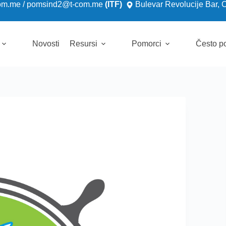
om.me
/
pomsind2@t-com.me
(ITF)
Bulevar Revolucije Bar, 
Novosti
Resursi
Pomorci
Često po