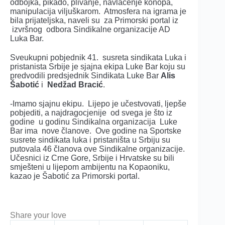
odbojka, pikado, plivanje, navlačenje konopa,
manipulacija viljuškarom. Atmosfera na igrama je
bila prijateljska, naveli su za Primorski portal iz
izvršnog odbora Sindikalne organizacije AD
Luka Bar.
Sveukupni pobjednik 41. susreta sindikata Luka i
pristanista Srbije je sjajna ekipa Luke Bar koju su
predvodili predsjednik Sindikata Luke Bar
Alis
Šabotić
i
Nedžad Bracić
.
-Imamo sjajnu ekipu. Lijepo je učestvovati, ljepše
pobjediti, a najdragocjenije od svega je što iz
godine u godinu Sindikalna organizacija Luke
Bar ima nove članove. Ove godine na Sportske
susrete sindikata luka i pristaništa u Srbiju su
putovala 46 članova ove Sindikalne organizacije.
Učesnici iz Crne Gore, Srbije i Hrvatske su bili
smješteni u lijepom ambijentu na Kopaoniku,
kazao je Šabotić za Primorski portal.
Share your love