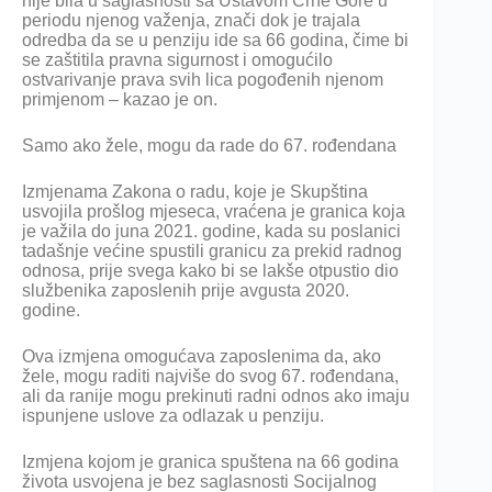
nije bila u saglasnosti sa Ustavom Crne Gore u
periodu njenog važenja, znači dok je trajala
odredba da se u penziju ide sa 66 godina, čime bi
se zaštitila pravna sigurnost i omogućilo
ostvarivanje prava svih lica pogođenih njenom
primjenom – kazao je on.
Samo ako žele, mogu da rade do 67. rođendana
Izmjenama Zakona o radu, koje je Skupština
usvojila prošlog mjeseca, vraćena je granica koja
je važila do juna 2021. godine, kada su poslanici
tadašnje većine spustili granicu za prekid radnog
odnosa, prije svega kako bi se lakše otpustio dio
službenika zaposlenih prije avgusta 2020.
godine.
Ova izmjena omogućava zaposlenima da, ako
žele, mogu raditi najviše do svog 67. rođendana,
ali da ranije mogu prekinuti radni odnos ako imaju
ispunjene uslove za odlazak u penziju.
Izmjena kojom je granica spuštena na 66 godina
života usvojena je bez saglasnosti Socijalnog