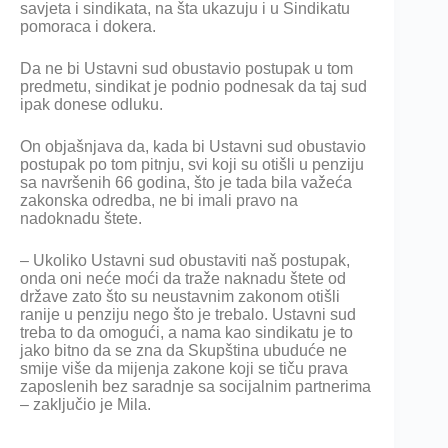
savjeta i sindikata, na šta ukazuju i u Sindikatu
pomoraca i dokera.
Da ne bi Ustavni sud obustavio postupak u tom
predmetu, sindikat je podnio podnesak da taj sud
ipak donese odluku.
On objašnjava da, kada bi Ustavni sud obustavio
postupak po tom pitnju, svi koji su otišli u penziju
sa navršenih 66 godina, što je tada bila važeća
zakonska odredba, ne bi imali pravo na
nadoknadu štete.
– Ukoliko Ustavni sud obustaviti naš postupak,
onda oni neće moći da traže naknadu štete od
države zato što su neustavnim zakonom otišli
ranije u penziju nego što je trebalo. Ustavni sud
treba to da omogući, a nama kao sindikatu je to
jako bitno da se zna da Skupština ubuduće ne
smije više da mijenja zakone koji se tiču prava
zaposlenih bez saradnje sa socijalnim partnerima
– zaključio je Mila.