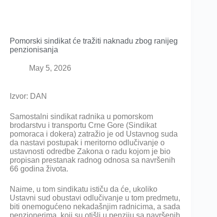
Pomorski sindikat će tražiti naknadu zbog ranijeg
penzionisanja
May 5, 2026
Izvor: DAN
Samostalni sindikat radnika u pomorskom
brodarstvu i transportu Crne Gore (Sindikat
pomoraca i dokera) zatražio je od Ustavnog suda
da nastavi postupak i meritorno odlučivanje o
ustavnosti odredbe Zakona o radu kojom je bio
propisan prestanak radnog odnosa sa navršenih
66 godina života.
Naime, u tom sindikatu ističu da će, ukoliko
Ustavni sud obustavi odlučivanje u tom predmetu,
biti onemogućeno nekadašnjim radnicima, a sada
penzionerima, koji su otišli u penziju sa navršenih