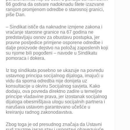
66 godina da ostvare nadoknadu štete izazvane
ranijom promjenom odredbe o starosnoj granici,
piše
Dan.
– Sindikat ističe da naknadne izmjene zakona i
vraćanje starosne granice na 67 godina ne
predstavljaju osnov za obustavu postupka, jer
pravne posljedice primjene osporene odredbe i
dalje proizvode dejstvo na položaj zaposlenih koji
su njome bili pogođeni – navode u Sindikatu
pomoraca i dokera.
Iz tog sindikata posebno se ukazuje na povredu
ustavnog principa socijalnog dijaloga, imajući u
vidu da sporna odredba nije donijeta uz
konsultacije u okviru Socijalnog savjeta. Kako
dodaju, ova povreda direktno zadire u temeljne
principe vladavine prava, jer izostanak socijalnog
dijaloga obesmišljava ulogu socijalnih partnera i
narušava ustavom garantovano učešće u
kreiranju radnog zakonodavstva.
Zbog toga je od presudnog značaja da Ustavni
sud zauzme jasan stav i uspostavi obavezujuće