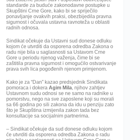
standarde za buduće zakonodavne postupke u
Skupštini Crne Gore, kako bi se spriječilo
ponavljanje ovakvih praksi, obezbijedila pravna
sigurnost i očuvala ustavna ravnoteža u oblasti
radnih odnosa.
Sindikat očekuje da Ustavni sud donese odluku
kojom će utvrditi da osporena odredba Zakona o
radu nije bila u saglasnosti sa Ustavom Crne
Gore u periodu njenog važenja, čime bi se
zaštitila pravna sigurnost i omogućilo ostvarivanje
prava svih lica pogođenih njenom primjenom.
Kako je za “Dan” kazao predsjednik Sindikata
pomoraca i dokera
Agim Mila
, njihov zahtjev
Ustavnom sudu odnosi se ne samo na radnike u
pomorstvu, nego na sve zaposlene koji su morali
sa 66 godina po sili zakona da idu u penziju zato
što je Skupština izmijenila zakon tada bez
konsultacije sa socijalnim partnerima.
– Sindikat očekuje da sud donese odluku kojom
će utvrditi da osporena odredba Zakona o radu