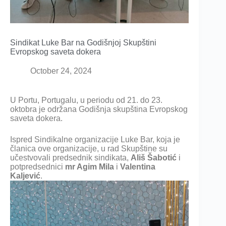
Sindikat Luke Bar na Godišnjoj Skupštini
Evropskog saveta dokera
October 24, 2024
U Portu, Portugalu, u periodu od 21. do 23.
oktobra je održana Godišnja skupština Evropskog
saveta dokera.
Ispred Sindikalne organizacije Luke Bar, koja je
članica ove organizacije, u rad Skupštine su
učestvovali predsednik sindikata,
Ališ Šabotić
i
potpredsednici
mr Agim Mila
i
Valentina
Kaljević
.