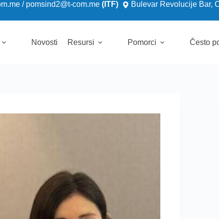
om.me
/
pomsind2@t-com.me
(ITF)
Bulevar Revolucije Bar, 
Novosti
Resursi
Pomorci
Često po