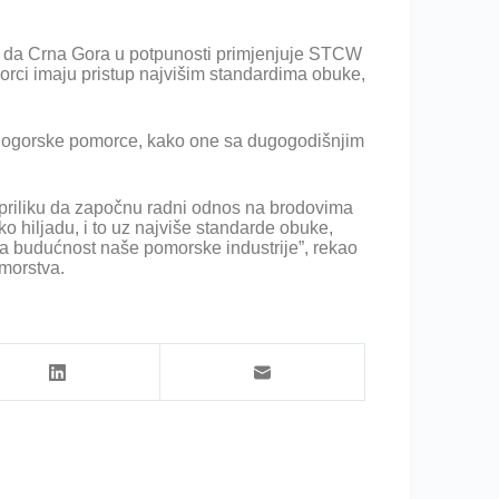
rdu da Crna Gora u potpunosti primjenjuje STCW
orci imaju pristup najvišim standardima obuke,
rnogorske pomorce, kako one sa dugogodišnjim
 priliku da započnu radni odnos na brodovima
 hiljadu, i to uz najviše standarde obuke,
m za budućnost naše pomorske industrije”, rekao
omorstva.