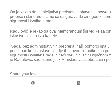
On je kazao da ta inicijativa predstavlja obavezu i potv
propise i standarde, čime se osigurava da crnogorski pom
sigurnosti i kvaliteta rada.
Radulović je rekao da ovaj Memorandum širi vidike za c
iskustvom, tako i za kadete.
“Sada, bez administrativnih prepreka, naši pomorci imaju
pod kiparskom zastavom, gdje ih u ovom trenutku ima preko
sigurnosti i kvaliteta rada, čineći ovu inicijativu ključno
je Radulović, saopšteno je iz Ministarstva saobraćaja i p
Share your love