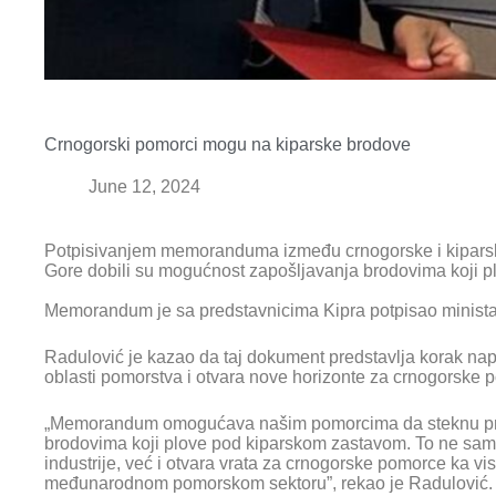
Crnogorski pomorci mogu na kiparske brodove
June 12, 2024
Potpisivanjem memoranduma između crnogorske i kiparsk
Gore dobili su mogućnost zapošljavanja brodovima koji p
Memorandum je sa predstavnicima Kipra potpisao ministar
Radulović je kazao da taj dokument predstavlja korak nap
oblasti pomorstva i otvara nove horizonte za crnogorske 
„Memorandum omogućava našim pomorcima da steknu pri
brodovima koji plove pod kiparskom zastavom. To ne sam
industrije, već i otvara vrata za crnogorske pomorce ka vi
međunarodnom pomorskom sektoru”, rekao je Radulović.