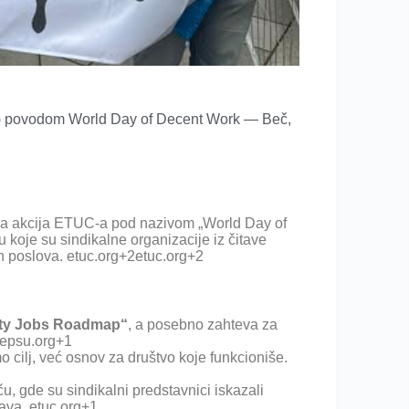
) povodom World Day of Decent Work — Beč,
lna akcija ETUC-a pod nazivom „World Day of
 koje su sindikalne organizacije iz čitave
ih poslova.
etuc.org
+2
etuc.org
+2
ity Jobs Roadmap“
, a posebno zahteva za
epsu.org
+1
o cilj, već osnov za društvo koje funkcioniše.
ču, gde su sindikalni predstavnici iskazali
rava.
etuc.org
+1