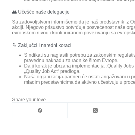
👥 Učešće naše delegacije
Sa zadovoljstvom informišemo da je naš predstavnik iz 
akciji. Njegovo prisustvo potvrđuje posvećenost naše org
evropskom nivou i kontinuiranom povezivanju sa evrops
📝 Zaključci i naredni koraci
Sindikati su naglasili potrebu za zakonskim regulativ
pravednu naknadu za radnike širom Evrope.
Dalji korak je ubrzana implementacija „Quality Job
„Quality Job Act“ predloga.
Naša organizacija-partneri će ostati angažovani u 
mladim predstavnicima da aktivno učestvuju u proce
Share your love