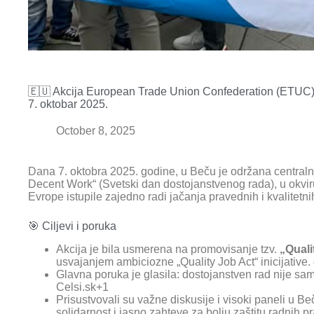
🇪🇺 Akcija European Trade Union Confederation (ETUC
7. oktobar 2025.
October 8, 2025
Dana 7. oktobra 2025. godine, u Beču je održana centra
Decent Work“ (Svetski dan dostojanstvenog rada), u okviru
Evrope istupile zajedno radi jačanja pravednih i kvalitetn
🎯 Ciljevi i poruka
Akcija je bila usmerena na promovisanje tzv.
„Qual
usvajanjem ambiciozne „Quality Job Act“ inicijative.
Glavna poruka je glasila: dostojanstven rad nije sam
Celsi.sk
+1
Prisustvovali su važne diskusije i visoki paneli u Be
solidarnost i jasno zahteve za bolju zaštitu radnih p