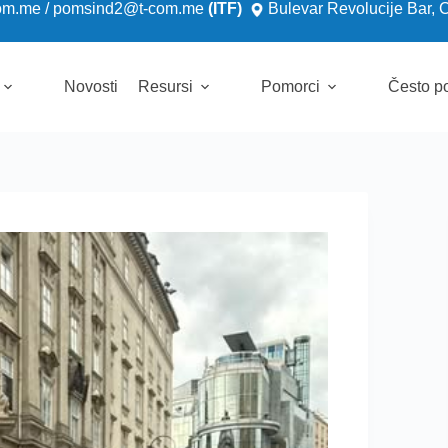
om.me
/
pomsind2@t-com.me
(ITF)
Bulevar Revolucije Bar, 
Novosti
Resursi
Pomorci
Često po