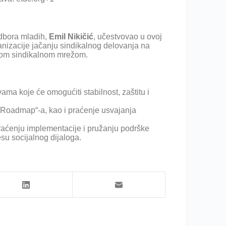
Odbora mladih,
Emil Nikičić
, učestvovao u ovoj
anizacije jačanju sindikalnog delovanja na
kom sindikalnom mrežom.
ama koje će omogućiti stabilnost, zaštitu i
s Roadmap“-a, kao i praćenje usvajanja
praćenju implementacije i pružanju podrške
su socijalnog dijaloga.