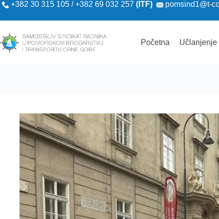
+382 30 315 105 / +382 69 032 257
(ITF)
pomsind1@t-c
Početna
Učlanjenje