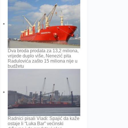
Dva broda prodata za 13,2 miliona,
vrijede duplo više, Nenezić pita
Radulovića zašto 15 miliona nije u
budžetu
Radnici pisali Vladi: Spajić da kaže
ostaje li “Luka Bar” većinski